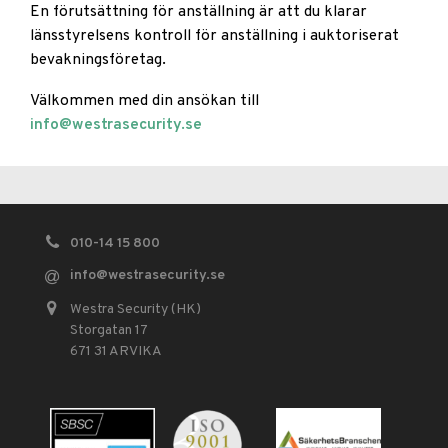
En förutsättning för anställning är att du klarar
länsstyrelsens kontroll för anställning i auktoriserat
bevakningsföretag.
Välkommen med din ansökan till
info@westrasecurity.se
010-14 15 800
info
@westrasecurity.se
Westra Security (HK)
Storgatan 17
671 31 ARVIKA