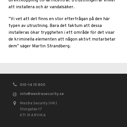
direktkoppling till larmcentral. Utrustningen är enkel
att installera och är vandalsäker.
”Vi vet att det finns en stor efterfrågan på den här
typen av utrustning. Bara det faktum att dessa
installeras ökar tryggheten i ett område för det visar
de kriminella elementen att någon aktivt motarbetar
dem” säger Martin Strandberg.
010-14 15 800
info
@westrasecurity.se
Westra Security (HK)
Storgatan 17
671 31 ARVIKA